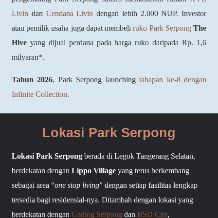
Livin
dan
Cendana Livin
dengan lebih 2.000 NUP. Investor
atau pemilik usaha juga dapat membeli
ruko Park Serpong
The
Hive
yang dijual perdana pada harga ruko daripada Rp. 1,6
milyaran*.
Tahun 2026
, Park Serpong launching
tahapan ke-8 dengan
Infinite Collection
.
Lokasi Park Serpong
Lokasi Park Serpong
berada di Legok Tangerang Selatan,
berdekatan dengan
Lippo Village
yang terus berkembang
sebagai area “
one stop living
” dengan setiap fasilitas lengkap
tersedia bagi residensial-nya. Ditambah dengan lokasi yang
berdekatan dengan
Gading Serpong
dan
BSD City
,