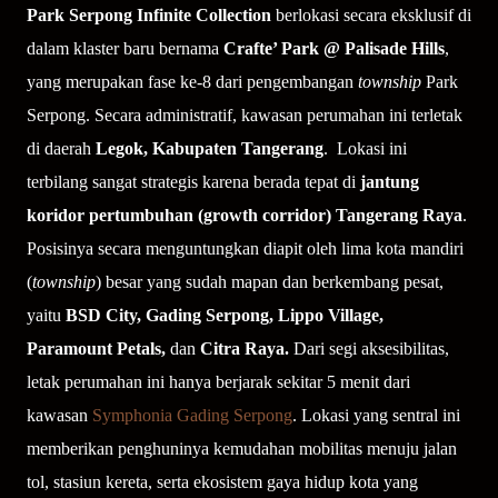
Park Serpong Infinite Collection
berlokasi secara eksklusif di
dalam klaster baru bernama
Crafte’ Park @ Palisade Hills
,
yang merupakan fase ke-8 dari pengembangan
township
Park
Serpong
. Secara administratif, kawasan perumahan ini terletak
di daerah
Legok, Kabupaten Tangerang
.
Lokasi ini
terbilang sangat strategis karena berada tepat di
jantung
koridor pertumbuhan (
growth corridor
) Tangerang Raya
.
Posisinya secara menguntungkan diapit oleh lima kota mandiri
(
township
) besar yang sudah mapan dan berkembang pesat,
yaitu
BSD City, Gading Serpong, Lippo Village,
Paramount Petals,
dan
Citra Raya.
Dari segi aksesibilitas,
letak perumahan ini
hanya berjarak sekitar 5 menit dari
kawasan
Symphonia Gading Serpong
. Lokasi yang sentral ini
memberikan penghuninya kemudahan mobilitas menuju jalan
tol, stasiun kereta, serta ekosistem gaya hidup kota yang