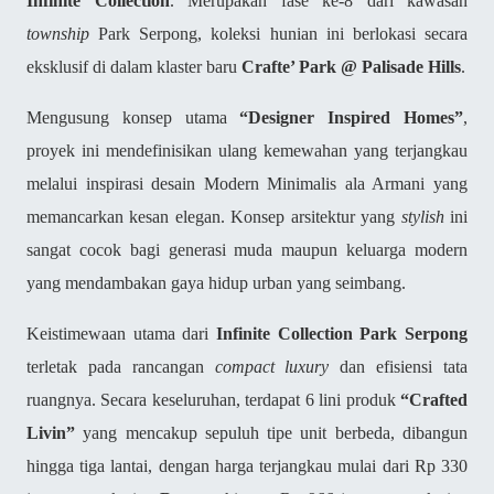
Infinite Collection
.
Merupakan fase ke-8 dari kawasan
township
Park Serpong, koleksi hunian ini berlokasi secara
eksklusif di dalam klaster baru
Crafte’ Park @ Palisade Hills
.
Mengusung konsep utama
“Designer Inspired Homes”
,
proyek ini mendefinisikan ulang kemewahan yang terjangkau
melalui inspirasi desain Modern Minimalis ala Armani yang
memancarkan kesan elegan. Konsep arsitektur yang
stylish
ini
sangat cocok bagi generasi muda maupun keluarga modern
yang mendambakan gaya hidup urban yang seimbang.
Keistimewaan utama dari
Infinite Collection
Park Serpong
terletak pada rancangan
compact luxury
dan efisiensi tata
ruangnya. Secara keseluruhan, terdapat 6 lini produk
“Crafted
Livin”
yang mencakup sepuluh tipe unit berbeda, dibangun
hingga tiga lantai, dengan harga terjangkau mulai dari Rp 330