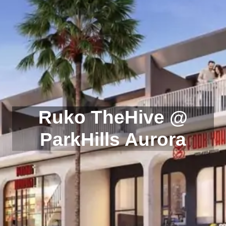
Ruko TheHive @
ParkHills Aurora