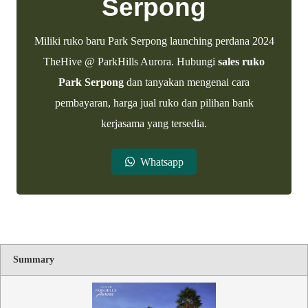
Serpong
Miliki ruko baru Park Serpong launching perdana 2024
TheHive @ ParkHills Aurora. Hubungi
sales ruko
Park Serpong
dan tanyakan mengenai cara
pembayaran, harga jual ruko dan pilihan bank
kerjasama yang tersedia.
Whatsapp
Rating
1 
2 
3 
4 
5 
Summary