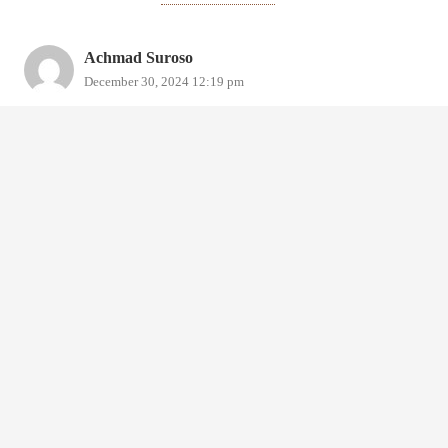
Achmad Suroso
December 30, 2024 12:19 pm
Berapa Harga Type A – Standard?
Reply
Leave a Reply
Your email address will not be published.
Required fields are
marked
*